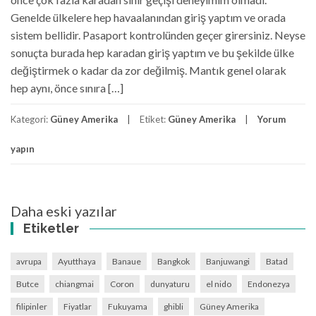
Genelde ülkelere hep havaalanından giriş yaptım ve orada
sistem bellidir. Pasaport kontrolünden geçer girersiniz. Neyse
sonuçta burada hep karadan giriş yaptım ve bu şekilde ülke
değiştirmek o kadar da zor değilmiş. Mantık genel olarak
hep aynı, önce sınıra […]
Kategori:
Güney Amerika
Etiket:
Güney Amerika
Yorum
yapın
Yazı
Daha eski yazılar
gezinmesi
Etiketler
avrupa
Ayutthaya
Banaue
Bangkok
Banjuwangi
Batad
Butce
chiangmai
Coron
dunyaturu
el nido
Endonezya
filipinler
Fiyatlar
Fukuyama
ghibli
Güney Amerika