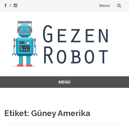
İçeriğe
Menü
atla
MENÜ
İçeriğe
atla
Etiket:
Güney Amerika