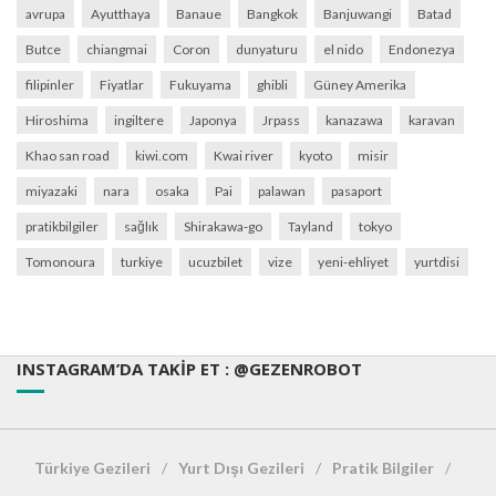
avrupa
Ayutthaya
Banaue
Bangkok
Banjuwangi
Batad
Butce
chiangmai
Coron
dunyaturu
el nido
Endonezya
filipinler
Fiyatlar
Fukuyama
ghibli
Güney Amerika
Hiroshima
ingiltere
Japonya
Jrpass
kanazawa
karavan
Khao san road
kiwi.com
Kwai river
kyoto
misir
miyazaki
nara
osaka
Pai
palawan
pasaport
pratikbilgiler
sağlık
Shirakawa-go
Tayland
tokyo
Tomonoura
turkiye
ucuzbilet
vize
yeni-ehliyet
yurtdisi
INSTAGRAM’DA TAKIP ET : @GEZENROBOT
Türkiye Gezileri
Yurt Dışı Gezileri
Pratik Bilgiler