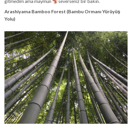
gitmedim ama maymun
severseniz bir bakın.
Arashiyama Bamboo Forest (Bambu Ormanı Yürüyüş
Yolu)