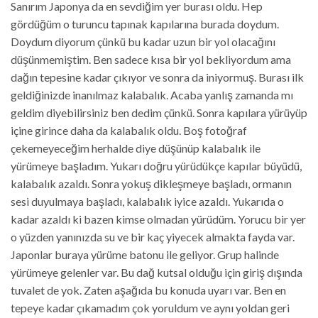
Sanırım Japonya da en sevdiğim yer burası oldu. Hep
gördüğüm o turuncu tapınak kapılarına burada doydum.
Doydum diyorum çünkü bu kadar uzun bir yol olacağını
düşünmemiştim. Ben sadece kısa bir yol bekliyordum ama
dağın tepesine kadar çıkıyor ve sonra da iniyormuş. Burası ilk
geldiğinizde inanılmaz kalabalık. Acaba yanlış zamanda mı
geldim diyebilirsiniz ben dedim çünkü. Sonra kapılara yürüyüp
içine girince daha da kalabalık oldu. Boş fotoğraf
çekemeyeceğim herhalde diye düşünüp kalabalık ile
yürümeye başladım. Yukarı doğru yürüdükçe kapılar büyüdü,
kalabalık azaldı. Sonra yokuş dikleşmeye başladı, ormanın
sesi duyulmaya başladı, kalabalık iyice azaldı. Yukarıda o
kadar azaldı ki bazen kimse olmadan yürüdüm. Yorucu bir yer
o yüzden yanınızda su ve bir kaç yiyecek almakta fayda var.
Japonlar buraya yürüme batonu ile geliyor. Grup halinde
yürümeye gelenler var. Bu dağ kutsal olduğu için giriş dışında
tuvalet de yok. Zaten aşağıda bu konuda uyarı var. Ben en
tepeye kadar çıkamadım çok yoruldum ve aynı yoldan geri