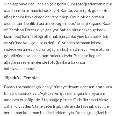
Yine Japonya denilince en çok gördüğüm fotoğraflardan birisi
olan bambu ormanı içindeki yol. Bambu zaten çok güzel bir
ağaç benim için evimde de vardır hep. Onun bir de ormanı
olunca tam benlikti burası. Google maps’de ismi Sagano Road
of Bamboo Forest diye geçiyor. Sabah biraz erken gelmek
lazım boş halini fotoğraflamak için çünkü yine kalabalık. Bir
de yürüme yolu çok uzun değil. O yüzden ormanın içinde
sadece yürümeyin durun ağaçları kuşları dinleyin, yere oturun,
gökyüzünde sallanan bambuları izleyin. Bunların hepsini
ağaçların seslerini ileride fotoğraflara bakınca
hatırlayacaksınız.
Jōjakkō-ji Temple
Bambu ormandan çıkınca yürümeye devam ederseniz sıra sıra
bir sürü tapınak var. Açıkcası en güzeli hangisi bilmiyorum
ama ben bu bölgede 3 tapınağa girdim. Giriş ücretleri biraz
pahalı o yüzden 3 tane yeterli gibi. Bu arada tapınak deyince
her zaman kocaman binalar beklemeyin. Bazen çok güzel bir