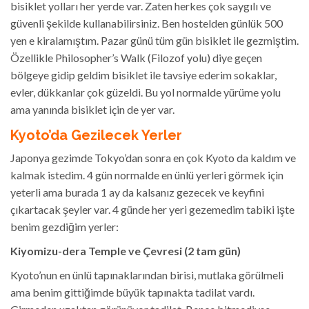
bisiklet yolları her yerde var. Zaten herkes çok saygılı ve
güvenli şekilde kullanabilirsiniz. Ben hostelden günlük 500
yen e kiralamıştım. Pazar günü tüm gün bisiklet ile gezmiştim.
Özellikle Philosopher’s Walk (Filozof yolu) diye geçen
bölgeye gidip geldim bisiklet ile tavsiye ederim sokaklar,
evler, dükkanlar çok güzeldi. Bu yol normalde yürüme yolu
ama yanında bisiklet için de yer var.
Kyoto’da Gezilecek Yerler
Japonya gezimde Tokyo’dan sonra en çok Kyoto da kaldım ve
kalmak istedim. 4 gün normalde en ünlü yerleri görmek için
yeterli ama burada 1 ay da kalsanız gezecek ve keyfini
çıkartacak şeyler var. 4 günde her yeri gezemedim tabiki işte
benim gezdiğim yerler:
Kiyomizu-dera Temple ve Çevresi (2 tam gün)
Kyoto’nun en ünlü tapınaklarından birisi, mutlaka görülmeli
ama benim gittiğimde büyük tapınakta tadilat vardı.