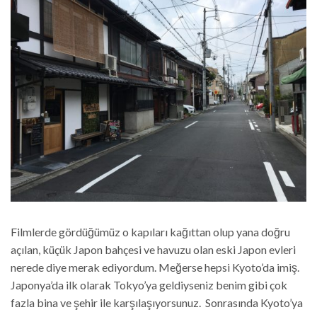
Filmlerde gördüğümüz o kapıları kağıttan olup yana doğru
açılan, küçük Japon bahçesi ve havuzu olan eski Japon evleri
nerede diye merak ediyordum. Meğerse hepsi Kyoto’da imiş.
Japonya’da ilk olarak Tokyo’ya geldiyseniz benim gibi çok
fazla bina ve şehir ile karşılaşıyorsunuz. Sonrasında Kyoto’ya