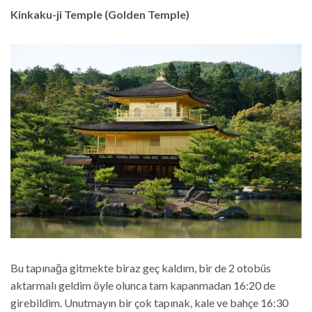
Kinkaku-ji Temple (Golden Temple)
Bu tapınağa gitmekte biraz geç kaldım, bir de 2 otobüs
aktarmalı geldim öyle olunca tam kapanmadan 16:20 de
girebildim. Unutmayın bir çok tapınak, kale ve bahçe 16:30