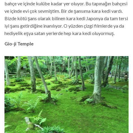
bahçe ve içinde kulübe kadar yer oluyor. Bu tapınağın bahçesi
ve içinde evi çok sevmiştim. Bir de şansıma kara kedi vardı.
Bizde kötü şans olarak bilinen kara kedi Japonya da tam tersi
iyi şans getirdiğine inanılıyor. O yüzden çizgi filmlerde ya da
hediyelik eşya satan yerlerde hep kara kedi oluyormuş.
Gio-ji Temple