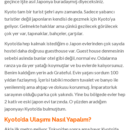
geçince işte asıl Japonya buradaymış diyeceksiniz.
Kyoto tam bir turist şehri aynı zamanda. Sadece yabancı
turistler değil japonların kendisi de gezmek için Kyoto’ya
geliyor. Gelmekte haklılar ama çünkü gezilecek görülecek
çok yer var, tapınaklar, bahçeler, çarşılar.
Kyoto’da hep kalmak istediğim o Japon evlerinden çok sayıda
hostel daha doğrusu guesthouse var. Guest house denmesinin
sebebi aslında bunlar otel gibi değil, normal ev. Odalarına
ranza ya da yer yatağı koymuşlar ve bu evlerde kalıyorsunuz.
Benim kaldığım yerin adı Grateful. Evin yaşını sordum 100
yıldan fazlaymış. İçerisi tabiki modern tuvalet ve banyo ile
yenilenmiş ama ahşap ve dokusu korunmuş. İmparatorluk
sarayının olduğu parka çok yakındı. Yine bu bölgede evler hep
2 katlı ve eski japon evi tarzında. O yüzden aradığım
japonyayı Kyoto’da bulmuştum.
Kyoto’da Ulaşımı Nasıl Yapalım?
Akla ilk metro geliyor Tokyo’dan sonra ama hayır Kyoto’da