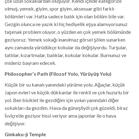
çok uzun sokaklardan oluşuyor. Kendi içinde kategorize
olmuş, yemek, giyim, spor giyim, aksesuar gibi farklı
bölümleri var. Hatta sadece balık için olan bölüm bile var.
Gezgin olunca ne yazık ki hiç hediyelik eşya alamıyorsunuz
taşımak problem oluyor, o yüzden en çok yemek bölümünde
geziyoruz. Yemek sokağı inanılmaz görsel şölen sunarken
aynı zamanda yürüdükçe kokular da değişiyordu. Turşular,
tatlılar, kızartmalar, balıklar, kokular kokular. Burnunuz ve
mideniz bayram edecek.
Philosopher’s Path (Filozof Yolo, Yürüyüş Yolu)
Küçük bir su kanalı yanındaki yürüme yolu. Ağaçlar, küçük
Japon evleri ve küçük dükkanlar ile renkli ve çok huzurlu bir
yol. Ben bisiklet ile gezdiğim için yolun yanındaki diğer
sokakları da gezdim. Hava da güneşliydi çok güzeldi, biraz
İsviçre’de geziyor hissi veriyor ama japonlar ile o hava
değişiyor.
Ginkaku-ji Temple