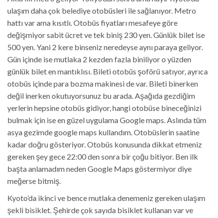
ulaşım daha çok belediye otobüsleri ile sağlanıyor. Metro
hattı var ama kısıtlı. Otobüs fiyatları mesafeye göre
değişmiyor sabit ücret ve tek biniş 230 yen. Günlük bilet ise
500 yen. Yani 2 kere binseniz neredeyse aynı paraya geliyor.
Gün içinde ise mutlaka 2 kezden fazla biniliyor o yüzden
günlük bilet en mantıklısı. Bileti otobüs şoförü satıyor, ayrıca
otobüs içinde para bozma makinesi de var. Bileti binerken
değil inerken okutuyorsunuz bu arada. Aşağıda gezdiğim
yerlerin hepsine otobüs gidiyor, hangi otobüse bineceğinizi
bulmak için ise en güzel uygulama Google maps. Aslında tüm
asya gezimde google maps kullandım. Otobüslerin saatine
kadar doğru gösteriyor. Otobüs konusunda dikkat etmeniz
gereken şey gece 22:00 den sonra bir çoğu bitiyor. Ben ilk
başta anlamadım neden Google Maps göstermiyor diye
meğerse bitmiş.
Kyoto’da ikinci ve bence mutlaka denemeniz gereken ulaşım
şekli bisiklet. Şehirde çok sayıda bisiklet kullanan var ve