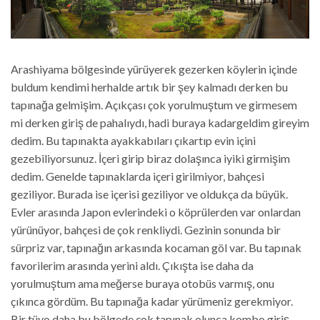
Arashiyama bölgesinde yürüyerek gezerken köylerin içinde
buldum kendimi herhalde artık bir şey kalmadı derken bu
tapınağa gelmişim. Açıkçası çok yorulmuştum ve girmesem
mi derken giriş de pahalıydı, hadi buraya kadargeldim gireyim
dedim. Bu tapınakta ayakkabıları çıkartıp evin içini
gezebiliyorsunuz. İçeri girip biraz dolaşınca iyiki girmişim
dedim. Genelde tapınaklarda içeri girilmiyor, bahçesi
geziliyor. Burada ise içerisi geziliyor ve oldukça da büyük.
Evler arasında Japon evlerindeki o köprülerden var onlardan
yürünüyor, bahçesi de çok renkliydi. Gezinin sonunda bir
sürpriz var, tapınağın arkasında kocaman göl var. Bu tapınak
favorilerim arasında yerini aldı. Çıkışta ise daha da
yorulmuştum ama meğerse buraya otobüs varmış, onu
çıkınca gördüm. Bu tapınağa kadar yürümeniz gerekmiyor.
Bir tüyo daha bu bölgede çok tapınak olunca kombo giriş