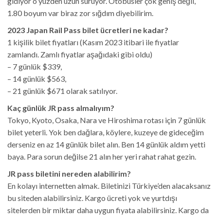
gidiyor o yüzden uzun sürüyor. Otobüsler çok geniş değil,
1.80 boyum var biraz zor sığdım diyebilirim.
2023 Japan Rail Pass bilet ücretleri ne kadar?
1 kişilik bilet fiyatları (Kasım 2023 itibari ile fiyatlar
zamlandı. Zamlı fiyatlar aşağıdaki gibi oldu)
– 7 günlük $339,
– 14 günlük $563,
– 21 günlük $671 olarak satılıyor.
Kaç günlük JR pass almalıyım?
Tokyo, Kyoto, Osaka, Nara ve Hiroshima rotası için 7 günlük
bilet yeterli. Yok ben dağlara, köylere, kuzeye de gideceğim
derseniz en az 14 günlük bilet alın. Ben 14 günlük aldım yetti
baya. Para sorun değilse 21 alın her yeri rahat rahat gezin.
JR pass biletini nereden alabilirim?
En kolayı internetten almak. Biletinizi Türkiye’den alacaksanız
bu siteden alabilirsiniz. Kargo ücreti yok ve yurtdışı
sitelerden bir miktar daha uygun fiyata alabilirsiniz. Kargo da