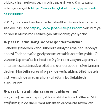
oldukça hızlı geliyor, bizim bilet siparişi verdiğimiz günün
ertesi günü geldi.
https://www.hisglobal.com.tr/japan-rail-
pass/urunler
2017 yılında ise ben bu siteden almıştım. Firma fransız ama
site dili İngilizce
https://www.japan-rail-pass.com
Sorunuz ya
da sorun olursa mail atınca çok hızlı dönüş yapıyorlar.
JR pass biletimi hangi adrese göndermeliyim?
Genelde gitmeden kendi ülkenize alınıyor ama ben Japonya
öncesi Endonezya’da geziyordum ve sabit adresim yoktu. O
yüzden Japonya’da bir hostele 2 gün rezervasyon yaptım ve
onlara mesaj attım, size bilet alıp göndereceğim diye tamam
dediler. Hostelin adresini o şekilde verip aldım. Bilet hostele
gitti ve gidince oradan alıp aktif ettim. Bu şekilde de
alabilirsiniz.
JR pass bileti alır almaz süresi başlıyor mu?
Hayır başlamıyor. Japonya’da siz aktif edince başlıyor. Aktif
ettiğiniz gün de dahil. Yani sabahtan yapmakta fayda var.