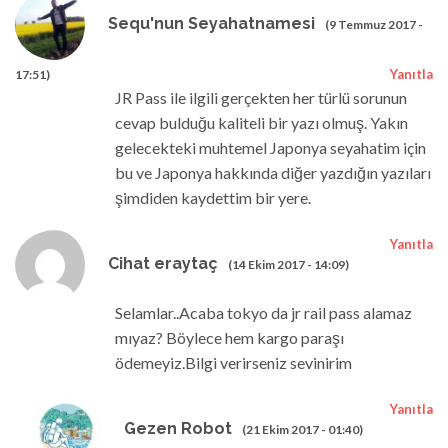
Sequ'nun Seyahatnamesi
(9 Temmuz 2017 -
Yanıtla
17:51)
JR Pass ile ilgili gerçekten her türlü sorunun
cevap bulduğu kaliteli bir yazı olmuş. Yakın
gelecekteki muhtemel Japonya seyahatim için
bu ve Japonya hakkında diğer yazdığın yazıları
şimdiden kaydettim bir yere.
Yanıtla
Cihat eraytaç
(14 Ekim 2017 - 14:09)
Selamlar..Acaba tokyo da jr rail pass alamaz
mıyaz? Böylece hem kargo paraşı
ödemeyiz.Bilgi verirseniz sevinirim
Yanıtla
Gezen Robot
(21 Ekim 2017 - 01:40)