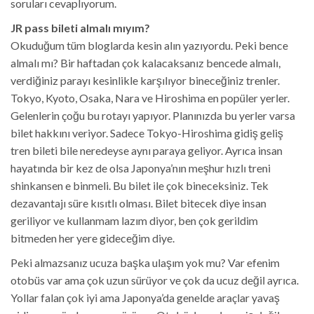
soruları cevaplıyorum.
JR pass bileti almalı mıyım?
Okuduğum tüm bloglarda kesin alın yazıyordu. Peki bence
almalı mı? Bir haftadan çok kalacaksanız bencede almalı,
verdiğiniz parayı kesinlikle karşılıyor bineceğiniz trenler.
Tokyo, Kyoto, Osaka, Nara ve Hiroshima en popüler yerler.
Gelenlerin çoğu bu rotayı yapıyor. Planınızda bu yerler varsa
bilet hakkını veriyor. Sadece Tokyo-Hiroshima gidiş geliş
tren bileti bile neredeyse aynı paraya geliyor. Ayrıca insan
hayatında bir kez de olsa Japonya’nın meşhur hızlı treni
shinkansen e binmeli. Bu bilet ile çok bineceksiniz. Tek
dezavantajı süre kısıtlı olması. Bilet bitecek diye insan
geriliyor ve kullanmam lazım diyor, ben çok gerildim
bitmeden her yere gideceğim diye.
Peki almazsanız ucuza başka ulaşım yok mu? Var efenim
otobüs var ama çok uzun sürüyor ve çok da ucuz değil ayrıca.
Yollar falan çok iyi ama Japonya’da genelde araçlar yavaş