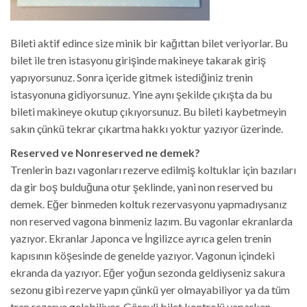
Bileti aktif edince size minik bir kağıttan bilet veriyorlar. Bu
bilet ile tren istasyonu girişinde makineye takarak giriş
yapıyorsunuz. Sonra içeride gitmek istediğiniz trenin
istasyonuna gidiyorsunuz. Yine aynı şekilde çıkışta da bu
bileti makineye okutup çıkıyorsunuz. Bu bileti kaybetmeyin
sakın çünkü tekrar çıkartma hakkı yoktur yazıyor üzerinde.
Reserved ve Nonreserved ne demek?
Trenlerin bazı vagonları rezerve edilmiş koltuklar için bazıları
da gir boş bulduğuna otur şeklinde, yani non reserved bu
demek. Eğer binmeden koltuk rezervasyonu yapmadıysanız
non reserved vagona binmeniz lazım. Bu vagonlar ekranlarda
yazıyor. Ekranlar Japonca ve İngilizce ayrıca gelen trenin
kapısının köşesinde de genelde yazıyor. Vagonun içindeki
ekranda da yazıyor. Eğer yoğun sezonda geldiyseniz sakura
sezonu gibi rezerve yapın çünkü yer olmayabiliyor ya da tüm
tren rezerve gelebiliyor. Görevli bilet kontrolü yaparken