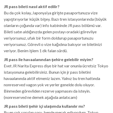
JR pass bileti nasıl aktif edilir?
Bu da çok kolay, Japonya’ya girişte pasaportunuza vize
yapıştırıyorlar küçük bişey. Bazı tren istasyonlarında (büyük
olanların çoğunda var) info kabininde JR pass bölümü var.
Bileti satın aldığınızda gelen postayı oradaki görevliye
veriyorsunuz, ufak bir form doldurup pasaportunuzu
veriyorsunuz. Görevli o vize kağıdına bakıyor ve biletinizi
veriyor. Benim işlem 1 dk falan sürdü.
JR pass ile havaalanından şehire gelebilir miyim?
Evet JR Narita Express diye bir hat var onunla ücretsiz Tokyo
istasyonuna gelebilirsiniz. Bunun için jr pass biletini
havaalanında aktif etmeniz lazım. Yalnız bu tren hattında
nonreserved vagon yok ve yerler genelde dolu oluyor.
Binmeden görevliden rezerve yapmasını da isteyin.
(nonreserved ne demek aşağıda anlatıcam)
JR pass bileti şehir içi ulaşımda kullanılır mı?
Bu en çok sorulan soru, bende merak ediyordum. Tokyo