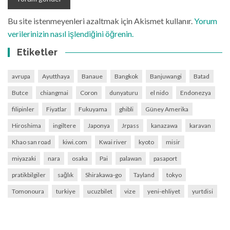
Bu site istenmeyenleri azaltmak için Akismet kullanır.
Yorum
verilerinizin nasıl işlendiğini öğrenin.
Etiketler
avrupa
Ayutthaya
Banaue
Bangkok
Banjuwangi
Batad
Butce
chiangmai
Coron
dunyaturu
el nido
Endonezya
filipinler
Fiyatlar
Fukuyama
ghibli
Güney Amerika
Hiroshima
ingiltere
Japonya
Jrpass
kanazawa
karavan
Khao san road
kiwi.com
Kwai river
kyoto
misir
miyazaki
nara
osaka
Pai
palawan
pasaport
pratikbilgiler
sağlık
Shirakawa-go
Tayland
tokyo
Tomonoura
turkiye
ucuzbilet
vize
yeni-ehliyet
yurtdisi