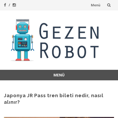
İçeriğe
Menü
atla
MENÜ
İçeriğe
atla
Japonya JR Pass tren bileti nedir, nasıl
alınır?