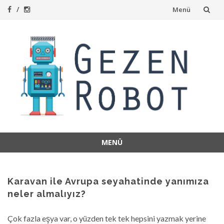
İçeriğe
Menü
atla
MENÜ
İçeriğe
atla
Karavan ile Avrupa seyahatinde yanımıza
neler almalıyız?
Çok fazla eşya var, o yüzden tek tek hepsini yazmak yerine