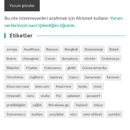
Bu site istenmeyenleri azaltmak için Akismet kullanır.
Yorum
verilerinizin nasıl işlendiğini öğrenin.
Etiketler
avrupa
Ayutthaya
Banaue
Bangkok
Banjuwangi
Batad
Butce
chiangmai
Coron
dunyaturu
el nido
Endonezya
filipinler
Fiyatlar
Fukuyama
ghibli
Güney Amerika
Hiroshima
ingiltere
Japonya
Jrpass
kanazawa
karavan
Khao san road
kiwi.com
Kwai river
kyoto
misir
miyazaki
nara
osaka
Pai
palawan
pasaport
pratikbilgiler
sağlık
Shirakawa-go
Tayland
tokyo
Tomonoura
turkiye
ucuzbilet
vize
yeni-ehliyet
yurtdisi