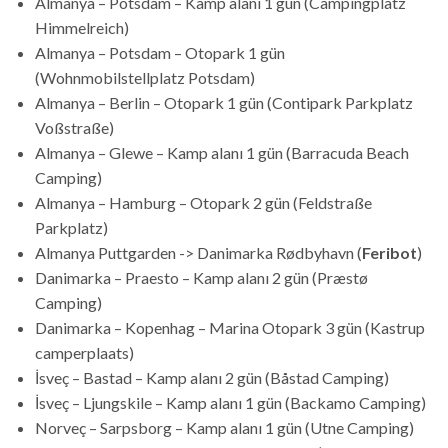
Almanya – Potsdam – Kamp alanı 1 gün (Campingplatz
Himmelreich)
Almanya – Potsdam – Otopark 1 gün
(Wohnmobilstellplatz Potsdam)
Almanya – Berlin – Otopark 1 gün (Contipark Parkplatz
Voßstraße)
Almanya – Glewe – Kamp alanı 1 gün (Barracuda Beach
Camping)
Almanya – Hamburg – Otopark 2 gün (Feldstraße
Parkplatz)
Almanya Puttgarden -> Danimarka Rødbyhavn (
Feribot
)
Danimarka – Praesto – Kamp alanı 2 gün (Præstø
Camping)
Danimarka – Kopenhag – Marina Otopark 3 gün (Kastrup
camperplaats)
İsveç – Bastad – Kamp alanı 2 gün (Båstad Camping)
İsveç – Ljungskile – Kamp alanı 1 gün (Backamo Camping)
Norveç – Sarpsborg – Kamp alanı 1 gün (Utne Camping)