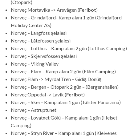
(Otopark)
Norveç Mortavika -> Arsvågen (
Feribot
)
Norveç – Grindafjord- Kamp alanı 1 gün (Grindafjord
Holiday Center AS)
Norveç – Langfoss şelalesi
Norveç – Låtefossen şelalesi
Norveç – Lofthus – Kamp alanı 2 gün (Lofthus Camping)
Norveç – Skjervsfossen şelalesi
Norveç – Viking Valley
Norveç – Flam – Kamp alanı 2 gün (Flåm Camping)
Norveç Flåm -> Myrdal Tren – Gidiş Dönüş
Norveç – Bergen – Otopark 2 gün – (Bergenshallen)
Norveç Oppedal -> Lavik (
Feribot
)
Norveç – Skei – Kamp alanı 1 gün (Jølster Panorama)
Norveç – Astruptunet
Norveç – Lovatnet Gölü – Kamp alanı 1 gün (Helset
Camping)
Norveç – Stryn River – Kamp alanı 1 gün (Kleivenes