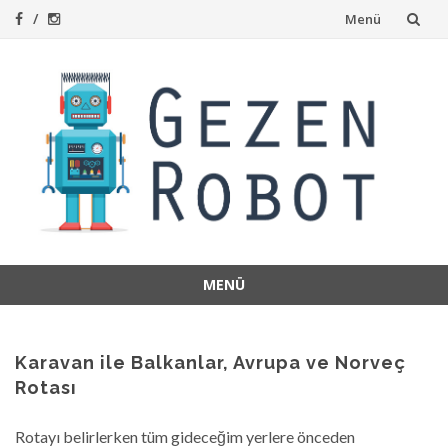
İçeriğe
Menü
atla
MENÜ
İçeriğe
atla
Karavan ile Balkanlar, Avrupa ve Norveç
Rotası
Rotayı belirlerken tüm gideceğim yerlere önceden