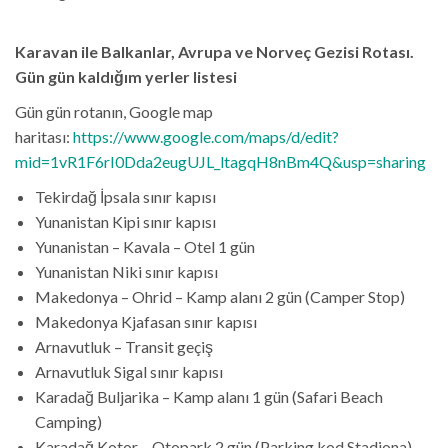
Karavan ile Balkanlar, Avrupa ve Norveç Gezisi Rotası.
Gün gün kaldığım yerler listesi
Gün gün rotanın, Google map
haritası:
https://www.google.com/maps/d/edit?
mid=1vR1F6rI0Dda2eugUJL_ltagqH8nBm4Q&usp=sharing
Tekirdağ İpsala sınır kapısı
Yunanistan Kipi sınır kapısı
Yunanistan – Kavala – Otel 1 gün
Yunanistan Niki sınır kapısı
Makedonya – Ohrid – Kamp alanı 2 gün (Camper Stop)
Makedonya Kjafasan sınır kapısı
Arnavutluk – Transit geçiş
Arnavutluk Sigal sınır kapısı
Karadağ Buljarika – Kamp alanı 1 gün (Safari Beach
Camping)
Karadağ Kotor – Otopark 2 gün (Parking kod Stadiona)