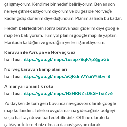
çalışmıyorum. Kendime bir hedef belirliyorum. Ben en son
nereye gitmek istiyorum diyorum ve bu gezide Norveç’e
kadar gidip dönerim diye düşündüm. Planım aslında bu kadar.
Hedefi belirledikten sonra buraya nasıl giderim diye google
map ten bakıyorum. Tüm yol planını google map ile yaptım.
Haritada kaldığım ve gezdiğim yerleri işaretliyorum.
Karavan ile Avrupa ve Norveç Gezi
haritası:
https://goo.gl/maps/txsap78qFAp8jgoG6
Norveç karavan kamp alanları
haritası:
https://goo.gl/maps/eQKdmVYsii9YSbvr8
Almanya romantik rota
haritası:
https://goo.gl/maps/HSHRNZsDE3HfxiZv6
Yoldayken de tüm gezi boyunca navigasyon olarak google
map kullandım. Telefon uygulamasına gideceğiniz bölgeyi
seçip haritayı download edebilirsiniz. Offline olarak da
çalışıyor. İnternetiniz olmasa da navigasyon olarak