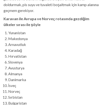
doldurmak, pis suyu ve tuvaleti boşaltmak için kamp alanına
geçmem gerekiyor.
Karavan ile Avrupa ve Norveç rotasında gezdiğim
ülkeler sırası ile şöyle
Yunanistan
Makedonya
Arnavutluk
Karadağ
Hırvatistan
Slovenya
Avusturya
Almanya
Danimarka
İsveç
Norveç
Sırbistan
Bulgaristan