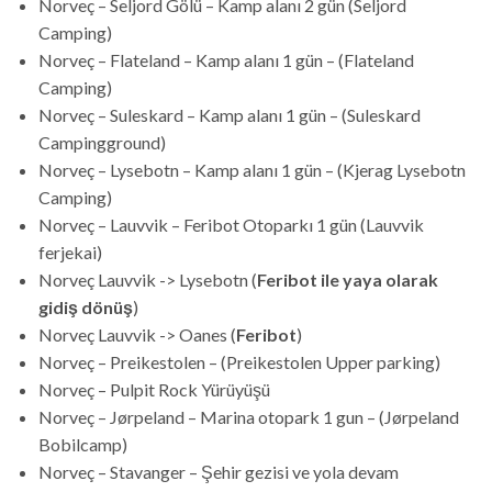
Norveç – Seljord Gölü – Kamp alanı 2 gün (Seljord
Camping)
Norveç – Flateland – Kamp alanı 1 gün – (Flateland
Camping)
Norveç – Suleskard – Kamp alanı 1 gün – (Suleskard
Campingground)
Norveç – Lysebotn – Kamp alanı 1 gün – (Kjerag Lysebotn
Camping)
Norveç – Lauvvik – Feribot Otoparkı 1 gün (Lauvvik
ferjekai)
Norveç Lauvvik -> Lysebotn (
Feribot ile yaya olarak
gidiş dönüş
)
Norveç Lauvvik -> Oanes (
Feribot
)
Norveç – Preikestolen – (Preikestolen Upper parking)
Norveç – Pulpit Rock Yürüyüşü
Norveç – Jørpeland – Marina otopark 1 gun – (Jørpeland
Bobilcamp)
Norveç – Stavanger – Şehir gezisi ve yola devam