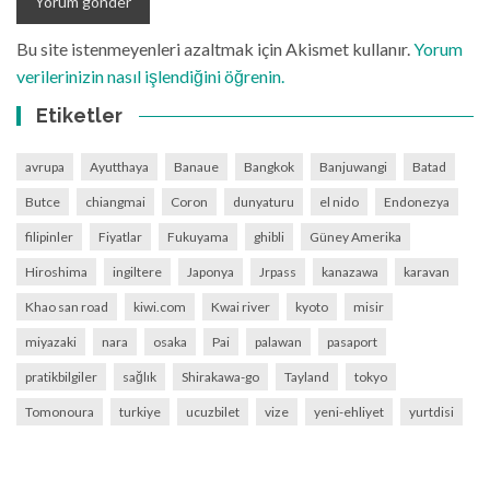
Bu site istenmeyenleri azaltmak için Akismet kullanır.
Yorum
verilerinizin nasıl işlendiğini öğrenin.
Etiketler
avrupa
Ayutthaya
Banaue
Bangkok
Banjuwangi
Batad
Butce
chiangmai
Coron
dunyaturu
el nido
Endonezya
filipinler
Fiyatlar
Fukuyama
ghibli
Güney Amerika
Hiroshima
ingiltere
Japonya
Jrpass
kanazawa
karavan
Khao san road
kiwi.com
Kwai river
kyoto
misir
miyazaki
nara
osaka
Pai
palawan
pasaport
pratikbilgiler
sağlık
Shirakawa-go
Tayland
tokyo
Tomonoura
turkiye
ucuzbilet
vize
yeni-ehliyet
yurtdisi