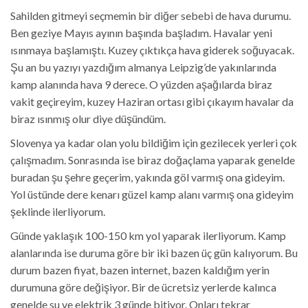
Sahilden gitmeyi seçmemin bir diğer sebebi de hava durumu.
Ben geziye Mayıs ayının başında başladım. Havalar yeni
ısınmaya başlamıştı. Kuzey çıktıkça hava giderek soğuyacak.
Şu an bu yazıyı yazdığım almanya Leipzig’de yakınlarında
kamp alanında hava 9 derece. O yüzden aşağılarda biraz
vakit geçireyim, kuzey Haziran ortası gibi çıkayım havalar da
biraz ısınmış olur diye düşündüm.
Slovenya ya kadar olan yolu bildiğim için gezilecek yerleri çok
çalışmadım. Sonrasında ise biraz doğaçlama yaparak genelde
buradan şu şehre geçerim, yakında göl varmış ona gideyim.
Yol üstünde dere kenarı güzel kamp alanı varmış ona gideyim
şeklinde ilerliyorum.
Günde yaklaşık 100-150 km yol yaparak ilerliyorum. Kamp
alanlarında ise duruma göre bir iki bazen üç gün kalıyorum. Bu
durum bazen fiyat, bazen internet, bazen kaldığım yerin
durumuna göre değişiyor. Bir de ücretsiz yerlerde kalınca
genelde su ve elektrik 3 günde bitiyor. Onları tekrar