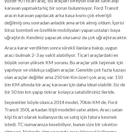
yüzde 90 ı ticari araç. Bu araçları bireysel olarak satın alıp
karavan yapmakta hiç bir sorun bulunmuyor. Ford Transit
aracın karavan yapılacak arka kasa kısmı çok elverişli
değilmiş onu sonradan anladık ama artık almış oldum. İçerisi
biraz bombeli ve özellikle mobilyaları yapan ustaları baya
uğraştırdı. Kendiniz yapacak olursanız da çok uğraştıracaktır.
Araca karar verdikten sonra sürekli ilanlara bakıp, uygun
aracı bulmak 2-3 ay vakit alabiliyor. Ticari araçlardaki en
büyük sorun yüksek KM sorunu. Bu araçlar yük taşımak için
yapılıyor ve oldukça sağlam araçlar. Genelde çok fazla kazası
olan araçlar değiller ama 250 bin Km üzeri çok araç var. 150
bin KM altında bir araç karavan için daha ideal olabilir. Siz de
bir 50 bin km yapıp tekrar kolayca satabilirsiniz ileride.
Seçenekler böyle olunca 2014 model, 70bin KM de, Ford
Transit 350L arkadan itişli modelini satın aldım. Aracı satan
kişi ticari olarak kullanıyordu ve satış için fatura kesmek
istedi. TC numaranıza kesebiliyor, bunun size bir sıkıntısı
olmuyor. Noterde alım sırasında aracı bireysel kullanıma