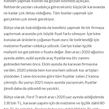
Kendim yapmak kısmını da gözüm kesmedi açıkçası.
Rehberde yazıları okudukça göreceksiniz küçücük karavanda
ne kadar çok detay olduğunu. Tüm bunları yapmak için
gerçekten çok emek gerekiyor.
Bütçe olarak bakıldığında da kendiniz yapmak ile bir firmaya
yaptırmak arasında çok büyük fiyat farkı olmuyor. İçerisine
konulacak ürünlerin çoğunun fiyatı euro ile belirlendiği için
malzeme fiyatları oldukça yüksek. Geriye kalan işçilik
maliyeti ise gerçekten o fiyata değer. Ben aracı 2020 ağustos
ayında aldım, eylül ayında araç fiyatlarına ötv zammı
gelmeden hemen önce. Ekim ayında da karavan firmasına
verdim. 2020 yılında hem korona hem yüksek kur artışları
yüzünden 1 sene öncesine göre tüm fiyatlar zaten 2 katına
çıkmıştı. Bu yazıyı 2021 mayıs ayında yazıyorum, fiyatlar
şimdi daha da yükseldi ne yazıkki.
Bütçe olarak, Ford Transit aracı 2020 yaz ayında aldığıdımda
130 bin TL, karavan yapımı için de malzeme ve işçilik dahil 80
bin TL ile anlaştık. Toplamda her şey dahil 210 bin TL oldu.