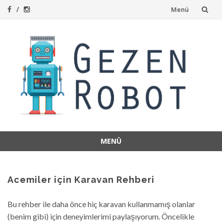
İçeriğe
Menü
atla
MENÜ
İçeriğe
atla
Acemiler için Karavan Rehberi
Bu rehber ile daha önce hiç karavan kullanmamış olanlar
(benim gibi) için deneyimlerimi paylaşıyorum. Öncelikle