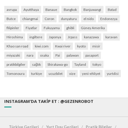
avrupa
Ayutthaya
Banaue
Bangkok
Banjuwangi
Batad
Butce
chiangmai
Coron
dunyaturu
el nido
Endonezya
filipinler
Fiyatlar
Fukuyama
ghibli
Güney Amerika
Hiroshima
ingiltere
Japonya
Jrpass
kanazawa
karavan
Khao san road
kiwi.com
Kwai river
kyoto
misir
miyazaki
nara
osaka
Pai
palawan
pasaport
pratikbilgiler
sağlık
Shirakawa-go
Tayland
tokyo
Tomonoura
turkiye
ucuzbilet
vize
yeni-ehliyet
yurtdisi
INSTAGRAM’DA TAKIP ET : @GEZENROBOT
Türkiye Gezileri
Yurt Dışı Gezileri
Pratik Bilgiler