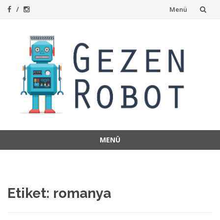
İçeriğe
Menü
atla
MENÜ
İçeriğe
atla
Etiket:
romanya