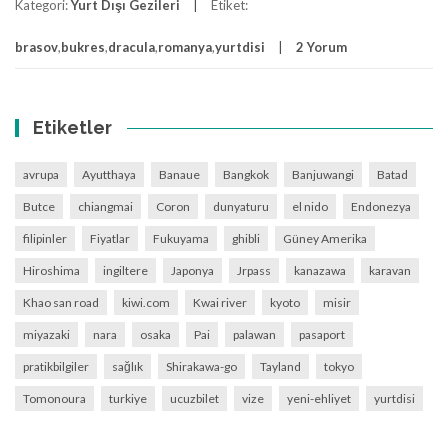
Kategori:
Yurt Dışı Gezileri
Etiket:
brasov
,
bukres
,
dracula
,
romanya
,
yurtdisi
2 Yorum
Etiketler
avrupa
Ayutthaya
Banaue
Bangkok
Banjuwangi
Batad
Butce
chiangmai
Coron
dunyaturu
el nido
Endonezya
filipinler
Fiyatlar
Fukuyama
ghibli
Güney Amerika
Hiroshima
ingiltere
Japonya
Jrpass
kanazawa
karavan
Khao san road
kiwi.com
Kwai river
kyoto
misir
miyazaki
nara
osaka
Pai
palawan
pasaport
pratikbilgiler
sağlık
Shirakawa-go
Tayland
tokyo
Tomonoura
turkiye
ucuzbilet
vize
yeni-ehliyet
yurtdisi