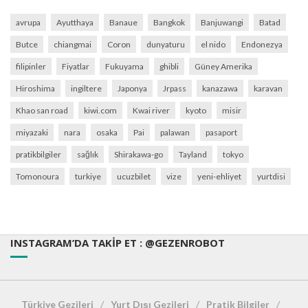
avrupa
Ayutthaya
Banaue
Bangkok
Banjuwangi
Batad
Butce
chiangmai
Coron
dunyaturu
el nido
Endonezya
filipinler
Fiyatlar
Fukuyama
ghibli
Güney Amerika
Hiroshima
ingiltere
Japonya
Jrpass
kanazawa
karavan
Khao san road
kiwi.com
Kwai river
kyoto
misir
miyazaki
nara
osaka
Pai
palawan
pasaport
pratikbilgiler
sağlık
Shirakawa-go
Tayland
tokyo
Tomonoura
turkiye
ucuzbilet
vize
yeni-ehliyet
yurtdisi
INSTAGRAM’DA TAKIP ET : @GEZENROBOT
Türkiye Gezileri
Yurt Dışı Gezileri
Pratik Bilgiler