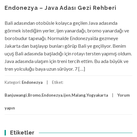
Endonezya – Java Adası Gezi Rehberi
Bali adasından otobüsle kolayca geçilen Java adasında
görmek istediğim yerler, ijen yanardağı, bromo yanardağı ve
borobudur tapınağı. Normalde Endonezya’da gezmeye
Jakarta dan başlayıp bunları görüp Bali ye geçiliyor. Benim
uçuş Bali adasında başladığı için rotayı tersten yapmış oldum.
Java adasında ulaşım için treni tercih ettim. Bu ada büyük ve
tren yolculuğu baya uzun sürüyor. 7 […]
Kategori:
Endonezya
Etiket:
Banjuwangi
,
Bromo
,
Endonezya
,
ijen
,
Malang
,
Yogyakarta
Yorum
yapın
Etiketler