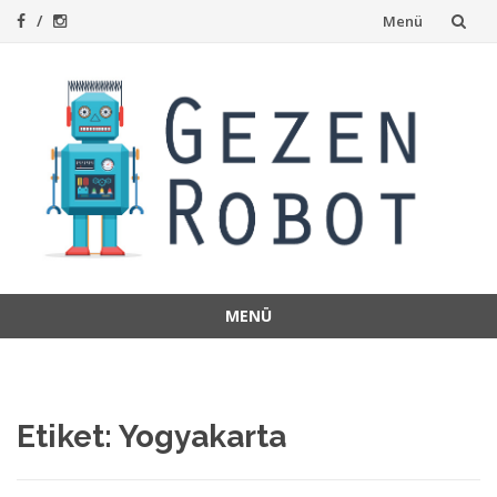
İçeriğe
Menü
atla
MENÜ
İçeriğe
atla
Etiket:
Yogyakarta