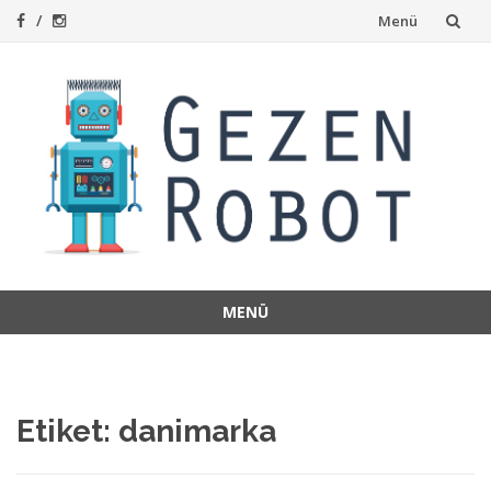
İçeriğe
Menü
atla
MENÜ
İçeriğe
atla
Etiket:
danimarka