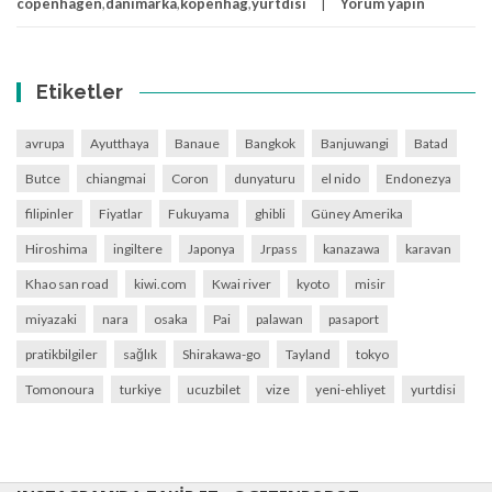
copenhagen
,
danimarka
,
kopenhag
,
yurtdisi
Yorum yapın
Etiketler
avrupa
Ayutthaya
Banaue
Bangkok
Banjuwangi
Batad
Butce
chiangmai
Coron
dunyaturu
el nido
Endonezya
filipinler
Fiyatlar
Fukuyama
ghibli
Güney Amerika
Hiroshima
ingiltere
Japonya
Jrpass
kanazawa
karavan
Khao san road
kiwi.com
Kwai river
kyoto
misir
miyazaki
nara
osaka
Pai
palawan
pasaport
pratikbilgiler
sağlık
Shirakawa-go
Tayland
tokyo
Tomonoura
turkiye
ucuzbilet
vize
yeni-ehliyet
yurtdisi